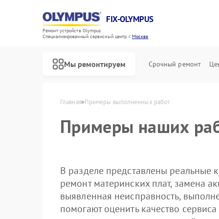
FIX-OLYMPUS
Ремонт устройств Olympus
Специализированный cервисный центр г.
Москва
Мы ремонтируем
Срочный ремонт
Це
Главная
Примеры выполненных работ
Примеры наших раб
В разделе представлены реальные к
Ремонт фотоаппаратов Olympus
Ремонт цифровых биноклей Olympus
ремонт материнских плат, замена ак
выявленная неисправность, выполн
помогают оценить качество сервиса