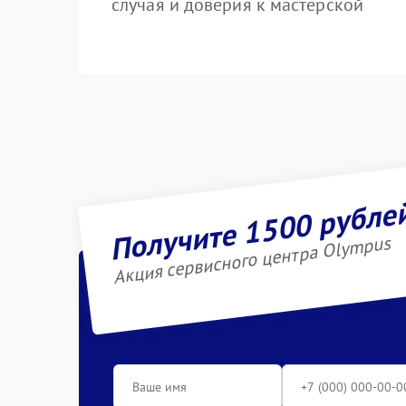
случая и доверия к мастерской
Получите 1500 рубле
Акция сервисного центра Olympus