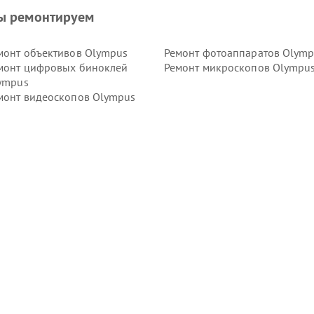
ы ремонтируем
монт объективов Olympus
Ремонт фотоаппаратов Olym
монт цифровых биноклей
Ремонт микроскопов Olympu
ympus
монт видеоскопов Olympus