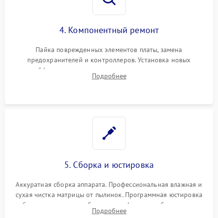
4. Компонентный ремонт
Пайка поврежденных элементов платы, замена
предохранителей и контроллеров. Установка новых
шлейфов, дисплея, механизма затвора или двигателя
Подробнее
автофокуса. Восстановление геометрии тубуса объектива
при заклинивании.
5. Сборка и юстировка
Аккуратная сборка аппарата. Профессиональная влажная и
сухая чистка матрицы от пылинок. Программная юстировка
рабочего отрезка, калибровка автофокуса, стабилизатора и
Подробнее
экспозамера с помощью сервисного ПО.