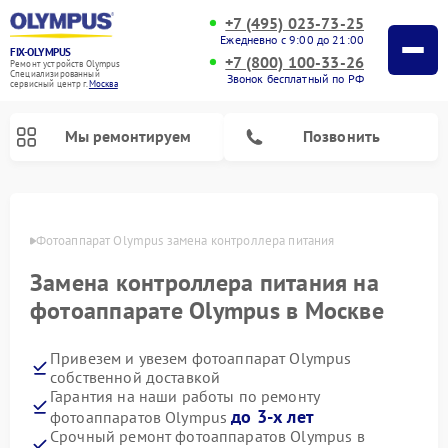
+7 (495) 023-73-25
Ежедневно с 9:00 до 21:00
FIX-OLYMPUS
+7 (800) 100-33-26
Ремонт устройств Olympus
Специализированный
Звонок бесплатный по РФ
cервисный центр г.
Москва
Мы ремонтируем
Позвонить
оскве
Фотоаппарат Olympus замена контроллера питания
Замена контроллера питания на
Ремонт цифровых биноклей Olympus
фотоаппарате Olympus в Москве
Привезем и увезем фотоаппарат Olympus
собственной доставкой
Гарантия на наши работы по ремонту
до 3-х лет
фотоаппаратов Olympus
Срочный ремонт фотоаппаратов Olympus в