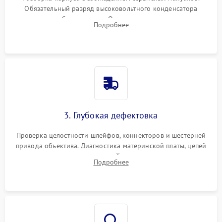
Обязательный разряд высоковольтного конденсатора
вспышки для безопасности. Очистка внутренних узлов от
Подробнее
пыли, песка и следов влаги с помощью спецсредств.
3. Глубокая дефектовка
Проверка целостности шлейфов, коннекторов и шестерней
привода объектива. Диагностика материнской платы, цепей
питания и картоприемника. Тестирование механизма
Подробнее
затвора и блока внутрикамерной стабилизации.