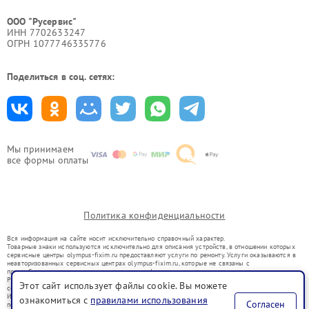
ООО "Русервис"
ИНН 7702633247
ОГРН 1077746335776
Поделиться в соц. сетях:
Мы принимаем
все формы оплаты
Политика конфиденциальности
Вся информация на сайте носит исключительно справочный характер.
Товарные знаки используются исключительно для описания устройств, в отношении которых
сервисные центры olympus-fixim.ru предоставляют услуги по ремонту. Услуги оказываются в
неавторизованных сервисных центрах olympus-fixim.ru, которые не связаны с
правообладателями товарных знаков или их официальными представителями.
Ремонт осуществляется для устройств, уже введенных в гражданский оборот в соответствии
Этот сайт использует файлы cookie. Вы можете
со статьей 1487 ГК РФ.
Использование товарных знаков не преследует цели индивидуализации услуг или введения
ознакомиться с
правилами использования
Согласен
потребителей в заблуждение, а служит для информирования о предоставляемых услугах по