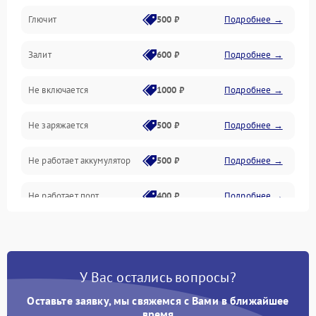
Глючит
500 ₽
Подробнее →
Матрица и оптика
Залит
600 ₽
Подробнее →
Питание и питание цепей
Не включается
1000 ₽
Подробнее →
Проблемы с картами памяти
Не заряжается
500 ₽
Подробнее →
Объективы
Не работает аккумулятор
500 ₽
Подробнее →
Программные сбои
Не работает порт
400 ₽
Подробнее →
Коммуникации и интерфейсы
Сломана матрица
800 ₽
Подробнее →
У Вас остались вопросы?
Оставьте заявку, мы свяжемся с Вами в ближайшее
время