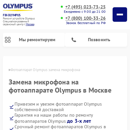
+7 (495) 023-73-25
Ежедневно с 9:00 до 21:00
FIX-OLYMPUS
+7 (800) 100-33-26
Ремонт устройств Olympus
Специализированный
Звонок бесплатный по РФ
cервисный центр г.
Москва
Мы ремонтируем
Позвонить
оскве
Фотоаппарат Olympus замена микрофона
Замена микрофона на
Ремонт цифровых биноклей Olympus
фотоаппарате Olympus в Москве
Привезем и увезем фотоаппарат Olympus
собственной доставкой
Гарантия на наши работы по ремонту
до 3-х лет
фотоаппаратов Olympus
Срочный ремонт фотоаппаратов Olympus в