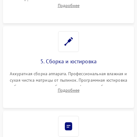
шлейфов, дисплея, механизма затвора или двигателя
Подробнее
автофокуса. Восстановление геометрии тубуса объектива
при заклинивании.
5. Сборка и юстировка
Аккуратная сборка аппарата. Профессиональная влажная и
сухая чистка матрицы от пылинок. Программная юстировка
рабочего отрезка, калибровка автофокуса, стабилизатора и
Подробнее
экспозамера с помощью сервисного ПО.