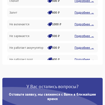
Глючит
500 ₽
Подробнее →
Матрица и оптика
Залит
600 ₽
Подробнее →
Питание и питание цепей
Не включается
1000 ₽
Подробнее →
Проблемы с картами памяти
Не заряжается
500 ₽
Подробнее →
Объективы
Не работает аккумулятор
500 ₽
Подробнее →
Программные сбои
Не работает порт
400 ₽
Подробнее →
Коммуникации и интерфейсы
Сломана матрица
800 ₽
Подробнее →
У Вас остались вопросы?
Оставьте заявку, мы свяжемся с Вами в ближайшее
время