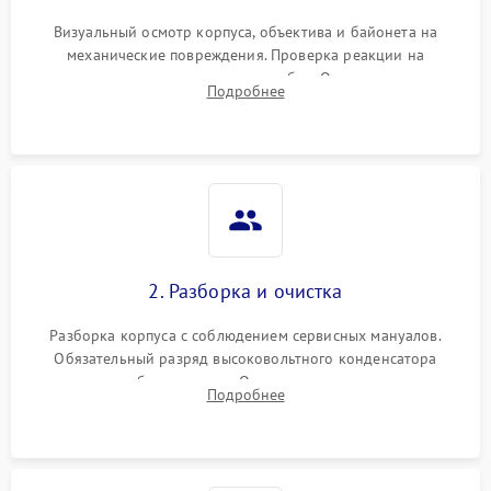
Визуальный осмотр корпуса, объектива и байонета на
механические повреждения. Проверка реакции на
включение, считывание кодов ошибок. Оценка состояния
Подробнее
матрицы и затвора, проверка работы автофокуса и вспышки.
2. Разборка и очистка
Разборка корпуса с соблюдением сервисных мануалов.
Обязательный разряд высоковольтного конденсатора
вспышки для безопасности. Очистка внутренних узлов от
Подробнее
пыли, песка и следов влаги с помощью спецсредств.