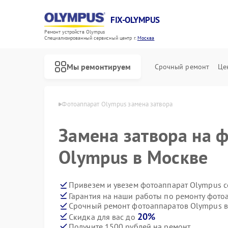
FIX-OLYMPUS
Ремонт устройств Olympus
Специализированный cервисный центр г.
Москва
Мы ремонтируем
Срочный ремонт
Це
в Olympus в Москве
Фотоаппарат Olympus замена затвора
Замена затвора на 
Olympus в Москве
Ремонт цифровых биноклей Olympus
Привезем и увезем фотоаппарат Olympus с
Гарантия на наши работы по ремонту фот
Срочный ремонт фотоаппаратов Olympus в
20%
Скидка для вас до
Получите 1500 рублей на ремонт