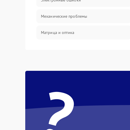
Электронные ошибки
Механические проблемы
Матрица и оптика
Питание и питание цепей
Проблемы с картами памяти
?
Объективы
Программные сбои
Коммуникации и интерфейсы