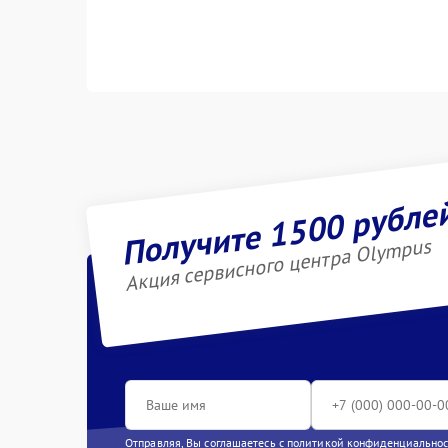
Получите 1500 рубле
Акция сервисного центра Olympus
Отправляя, Вы соглашаетесь с
политикой конфиденциально