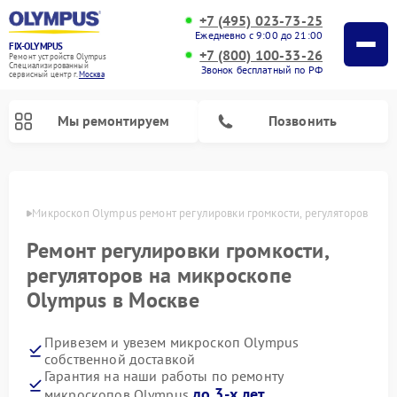
+7 (495) 023-73-25
Ежедневно с 9:00 до 21:00
FIX-OLYMPUS
+7 (800) 100-33-26
Ремонт устройств Olympus
Специализированный
Звонок бесплатный по РФ
cервисный центр г.
Москва
Мы ремонтируем
Позвонить
оскве
Микроскоп Olympus ремонт регулировки громкости, регуляторов
Ремонт регулировки громкости,
Ремонт цифровых биноклей Olympus
Ремонт фотоаппаратов Olympus
регуляторов на микроскопе
Olympus в Москве
Привезем и увезем микроскоп Olympus
собственной доставкой
Гарантия на наши работы по ремонту
до 3-х лет
микроскопов Olympus