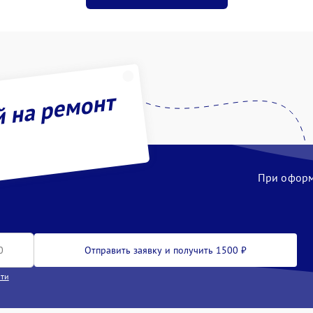
й на ремонт
При оформл
Отправить заявку и получить 1500 ₽
сти