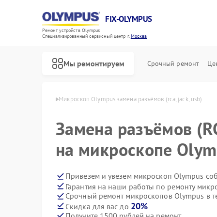
FIX-OLYMPUS
Ремонт устройств Olympus
Специализированный cервисный центр г.
Москва
Мы ремонтируем
Срочный ремонт
Це
в Olympus в Москве
Микроскоп Olympus замена разъёмов (rca, jack, usb)
Замена разъёмов (RC
на микроскопе Olym
Ремонт фотоаппаратов Olympus
Ремонт цифровых биноклей Olympus
Привезем и увезем микроскоп Olympus со
Гарантия на наши работы по ремонту мик
Срочный ремонт микроскопов Olympus в т
20%
Скидка для вас до
Получите 1500 рублей на ремонт