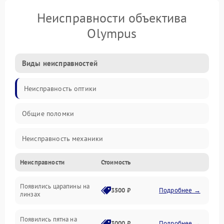
Неисправности объектива
Olympus
Виды неисправностей
Неисправность оптики
Общие поломки
Неисправность механики
Неисправности
Стоимость
Неисправность электроники (если объектив с мотором/
стабилизатором)
Появились царапины на
3500 ₽
Подробнее →
линзах
Прочие неисправности
Появились пятна на
3000 ₽
Подробнее →