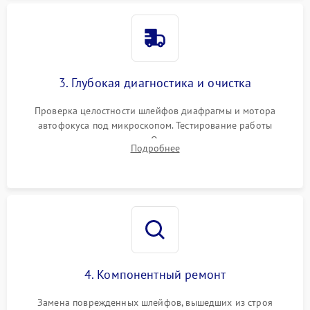
3. Глубокая диагностика и очистка
Проверка целостности шлейфов диафрагмы и мотора
автофокуса под микроскопом. Тестирование работы
электромагнитного привода. Очистка оптических элементов
Подробнее
от пыли, следов влаги и грибка спецрастворами без
повреждения просветления.
4. Компонентный ремонт
Замена поврежденных шлейфов, вышедших из строя