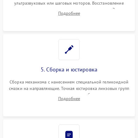
ультразвуковых или шаговых моторов. Восстановление
геометрии направляющих при заклинивании зума. Замена
Подробнее
неисправного блока диафрагмы, датчиков положения или
поврежденных линз.
5. Сборка и юстировка
Сборка механизма с нанесением специальной геликоидной
смазки на направляющие. Точная юстировка линзовых групп
программным или механическим способом для устранения
Подробнее
бэк