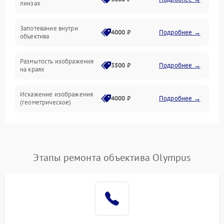
линзах
Запотевание внутри
4000 ₽
Подробнее →
объектива
Размытость изображения
3500 ₽
Подробнее →
на краях
Искажение изображения
4000 ₽
Подробнее →
(геометрическое)
Появление бликов или
3500 ₽
Подробнее →
ореолов
Этапы ремонта объектива Olympus
Проблемы с резкостью
при всех фокусных
4500 ₽
Подробнее →
расстояниях