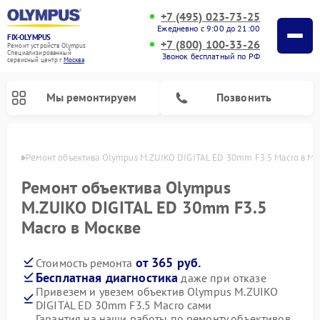
+7 (495) 023-73-25
Ежедневно с 9:00 до 21:00
FIX-OLYMPUS
+7 (800) 100-33-26
Ремонт устройств Olympus
Специализированный
Звонок бесплатный по РФ
cервисный центр г.
Москва
Мы ремонтируем
Позвонить
оскве
Ремонт объектива Olympus M.ZUIKO DIGITAL ED 30mm F3.5 Macro в Мо
Ремонт объектива Olympus
M.ZUIKO DIGITAL ED 30mm F3.5
Ремонт фотоаппаратов Olympus
Ремонт цифровых биноклей Olympus
Macro в Москве
от 365 руб.
Стоимость ремонта
Бесплатная диагностика
даже при отказе
Привезем и увезем объектив Olympus M.ZUIKO
DIGITAL ED 30mm F3.5 Macro сами
Гарантия на наши работы по ремонту объективов