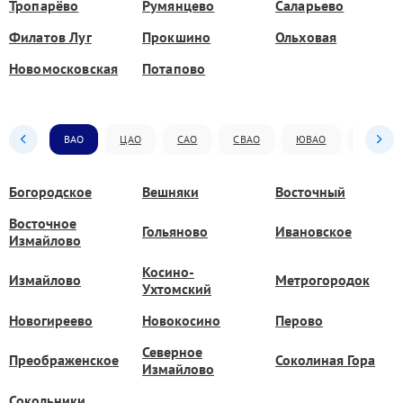
Тропарёво
Румянцево
Саларьево
Филатов Луг
Прокшино
Ольховая
Новомосковская
Потапово
ВАО
ЦАО
САО
СВАО
ЮВАО
ЮАО
Богородское
Вешняки
Восточный
Восточное
Гольяново
Ивановское
Измайлово
Косино-
Измайлово
Метрогородок
Ухтомский
Новогиреево
Новокосино
Перово
Северное
Преображенское
Соколиная Гора
Измайлово
Сокольники