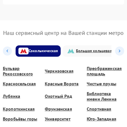
Наш сервисный центр на Вашей станции метро
Сокольническая
Большая кольцевая
Бульвар
Преображенская
Черкизовская
Рокоссовского
площадь
Красносельская
Красные Ворота
Чистые пруды
Библиотека
Лубянка
Охотный Ряд
имени Ленина
Кропоткинская
Фрунзенская
Спортивная
Воробьёвы горы
Университет
Юго-Западная