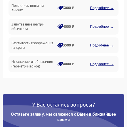
Появились пятна на
3000 ₽
Подробнее →
линзах
Запотевание внутри
4000 ₽
Подробнее →
объектива
Размытость изображения
3500 ₽
Подробнее →
на краях
Искажение изображения
4000 ₽
Подробнее →
(геометрическое)
Появление бликов или
3500 ₽
Подробнее →
ореолов
Проблемы с резкостью
У Вас остались вопросы?
при всех фокусных
4500 ₽
Подробнее →
расстояниях
Оставьте заявку, мы свяжемся с Вами в ближайшее
время