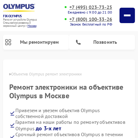
+7 (495) 023-73-25
Ежедневно с 9:00 до 21:00
FIX-OLYMPUS
+7 (800) 100-33-26
Ремонт устройств Olympus
Специализированный
Звонок бесплатный по РФ
cервисный центр г.
Москва
Мы ремонтируем
Позвонить
оскве
Объектив Olympus ремонт электроники
Ремонт электроники на объективе
Ремонт фотоаппаратов Olympus
Ремонт цифровых биноклей Olympus
Olympus в Москве
Привезем и увезем объектив Olympus
собственной доставкой
Гарантия на наши работы по ремонту объективов
до 3-х лет
Olympus
Срочный ремонт объективов Olympus в течении