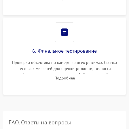
бэк
6. Финальное тестирование
Проверка объектива на камере во всех режимах. Съемка
тестовых мишеней для оценки резкости, точности
автофокуса и отсутствия искажений. Проверка работы
Подробнее
диафрагмы на закрытых значениях и тестирование
оптической стабилизации.
FAQ. Ответы на вопросы