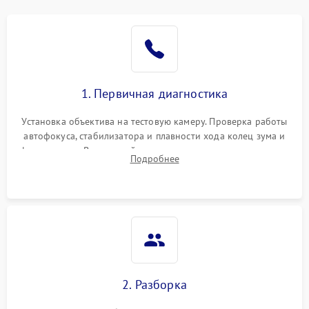
1. Первичная диагностика
Установка объектива на тестовую камеру. Проверка работы
автофокуса, стабилизатора и плавности хода колец зума и
фокусировки. Визуальный осмотр линз на наличие царапин,
Подробнее
грибка, пыли и оценка состояния контактов байонета.
2. Разборка