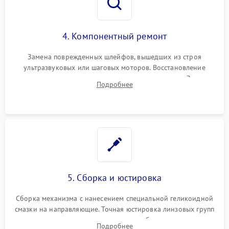
4. Компонентный ремонт
Замена поврежденных шлейфов, вышедших из строя
ультразвуковых или шаговых моторов. Восстановление
геометрии направляющих при заклинивании зума. Замена
Подробнее
неисправного блока диафрагмы, датчиков положения или
поврежденных линз.
5. Сборка и юстировка
Сборка механизма с нанесением специальной геликоидной
смазки на направляющие. Точная юстировка линзовых групп
программным или механическим способом для устранения
Подробнее