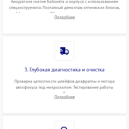
Аккуратное снятие байонета и корпуса с использованием
специнструмента. Поэтапный демонтаж оптических блоков,
шлейфов и приводов. Обязательная маркировка положения
Подробнее
линзовых групп для сохранения заводской центровки при
сборке.
3. Глубокая диагностика и очистка
Проверка целостности шлейфов диафрагмы и мотора
автофокуса под микроскопом. Тестирование работы
электромагнитного привода. Очистка оптических элементов
Подробнее
от пыли, следов влаги и грибка спецрастворами без
повреждения просветления.