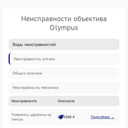
Неисправности объектива
Olympus
Виды неисправностей
Неисправность оптики
Общие поломки
Неисправность механики
Неисправности
Стоимость
Неисправность электроники (если объектив с мотором/
стабилизатором)
Появились царапины на
3500 ₽
Подробнее →
линзах
Прочие неисправности