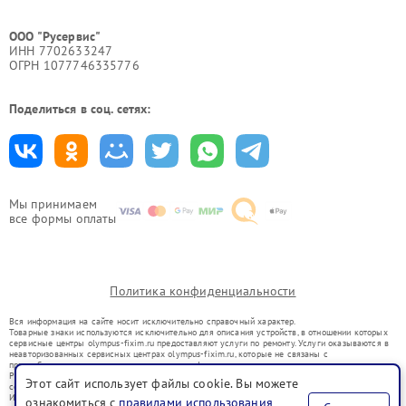
ООО "Русервис"
ИНН 7702633247
ОГРН 1077746335776
Поделиться в соц. сетях:
Мы принимаем
все формы оплаты
Политика конфиденциальности
Вся информация на сайте носит исключительно справочный характер.
Товарные знаки используются исключительно для описания устройств, в отношении которых
сервисные центры olympus-fixim.ru предоставляют услуги по ремонту. Услуги оказываются в
неавторизованных сервисных центрах olympus-fixim.ru, которые не связаны с
правообладателями товарных знаков или их официальными представителями.
Ремонт осуществляется для устройств, уже введенных в гражданский оборот в соответствии
Этот сайт использует файлы cookie. Вы можете
со статьей 1487 ГК РФ.
Использование товарных знаков не преследует цели индивидуализации услуг или введения
ознакомиться с
правилами использования