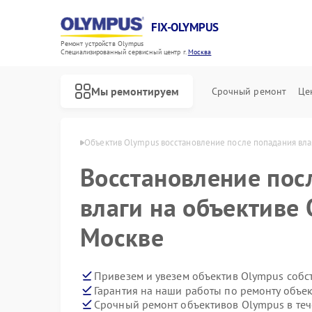
FIX-OLYMPUS
Ремонт устройств Olympus
Специализированный cервисный центр г.
Москва
Мы ремонтируем
Срочный ремонт
Це
ов Olympus в Москве
Объектив Olympus восстановление после попадания вла
Восстановление пос
влаги на объективе 
Ремонт фотоаппаратов Olympus
Ремонт цифровых биноклей Olympus
Москве
Привезем и увезем объектив Olympus собс
Гарантия на наши работы по ремонту объе
Срочный ремонт объективов Olympus в теч