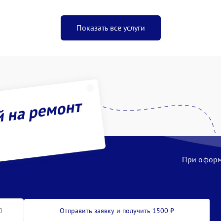
Показать все услуги
й на ремонт
При оформл
Отправить заявку и получить 1500 ₽