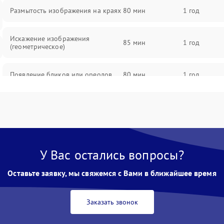
Размытость изображения на краях
80 мин
1 год
Искажение изображения
85 мин
1 год
(геометрическое)
Появление бликов или ореолов
80 мин
1 год
Проблемы с резкостью при всех
85 мин
1 год
фокусных расстояниях
У Вас остались вопросы?
Оставьте заявку, мы свяжемся с Вами в ближайшее время
Заказать звонок