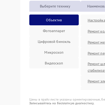
Выберите технику
Наименова
Объектив
Настройка
Фотоаппарат
Ремонт ко
Цифровой бинокль
Ремонт ме
Микроскоп
Ремонт пе
Видеоскоп
Ремонт шл
стабилиза
Ремонт эл
Устранени
поврежде
Цены в прайс-листе указаны ориентировочные, без
Записывайтесь на бесплатную диагностику.