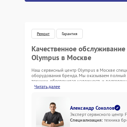
Восстанов
Восстано
шлейфов
Ремонт
Гарантия
Замена ба
Качественное обслуживание
Olympus в Москве
Замена ко
Наш сервисный центр Olympus в Москве спец
Замена н
оборудования бренда. Мы оказываем полный 
техники, обеспечивая надежность и долговечн
Замена пе
заслужили репутацию надежного партнера для
Читать далее
Типичные неисправности, с
Замена св
Александр Соколов
Часто в сервисный центр обращаются с таким
Замена уз
Эксперт сервисного центр F
Специализация:
техника бр
Не включается камера или фотоаппарат
Проблемы с объективом — залипание, не ра
Замена эл