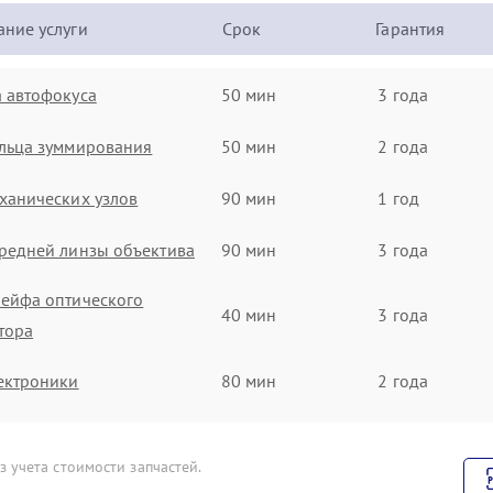
ние услуги
Срок
Гарантия
 автофокуса
50 мин
3 года
льца зуммирования
50 мин
2 года
ханических узлов
90 мин
1 год
редней линзы объектива
90 мин
3 года
ейфа оптического
40 мин
3 года
тора
ектроники
80 мин
2 года
е механических
50 мин
2 года
ний
 учета стоимости запчастей.