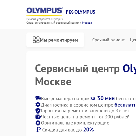
FIX-OLYMPUS
Ремонт устройств Olympus
Специализированный cервисный центр г.
Москва
Мы ремонтируем
Срочный ремонт
Це
Сервисный центр
Ol
Москве
за 30 мин
Выезд мастера на дом
бесплатн
бесплат
Диагностика в сервисном центре
Ремонт фотоаппаратов Olympus
Ремонт цифровых биноклей Olympus
Гарантия на ремонт и запчасти до 3х лет
Честные цены на ремонт - от 300 рублей
Оригинальные комплектующие
20%
Скидка для вас до