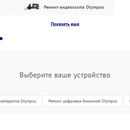
ля записи и консультаций звоните по телефону: +7
Ремонт видеоскопа Olympus
ить качественный ремонт Olympus в кратчайшие
Показать еще
Выберите ваше устройство
оаппаратов Olympus
Ремонт цифровых биноклей Olympus