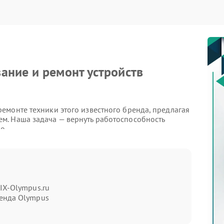
Неправильная передача цветов
60 мин
1 год
дисплея
Разрядка аккумулятора за коркое
60 мин
1 год
время
ание и ремонт устройств
Перегрев устройства
60 мин
1 год
емонте техники этого известного бренда, предлагая
м. Наша задача — вернуть работоспособность
о.
 поломки техники Olympus
часто встречаются следующие неисправности:
IX-Olympus.ru
;
енда Olympus
частями камер;
й;