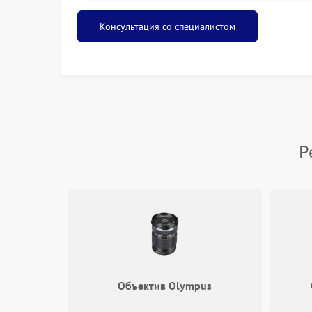
Ошибки в работе внутренних модулей и сен
Если обнаружена одна из этих проблем, не ст
Консультация со специалистом
качественное обслуживание позволит сохранит
Почему выбирают наш серви
Мы гарантируем высокое качество работ благ
оборудованию. В сервисном центре Olympus в
инструменты, что позволяет проводить ремон
ваше время и выполняем работы в оговорённ
Р
этапах обслуживания.
Как происходит ремонт Olym
В первую очередь проводится диагностика, ч
согласования условий мы приступаем к ремон
обеспечения, настройка механизмов. По завер
чтобы убедиться в исправности техники. В сл
эксплуатации и ухода за устройствами Olympus
Объектив Olympus
Наш сервисный центр Olympus в Казани распол
по телефону: +7 (495) 023-73-25 для записи 