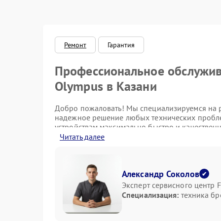
Корпус/Герметичность
Электроника/Механические
Ремонт
Гарантия
Профессиональное обслужив
Электроника/Оптика
Olympus в Казани
Добро пожаловать! Мы специализируемся на р
надежное решение любых технических пробле
устройствам максимально быстро и качественн
Читать далее
Наиболее распространённые
В процессе эксплуатации аппаратов Olympus 
Александр Соколов
Эксперт сервисного центр F
Неисправности в системе питания и зарядке
Специализация:
техника бр
Проблемы с объективами и механическими 
Сбой программного обеспечения;
Повреждения экранов и сенсорных панеле