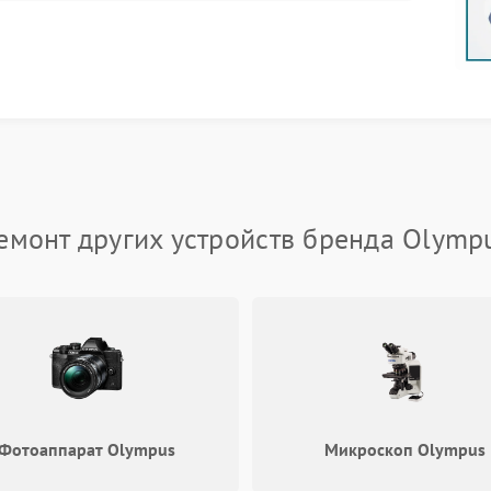
соров.
оит откладывать обращение в сервис Olympus —
ь работоспособность техники на долгие годы.
сный центр Olympus
одаря опыту наших специалистов и современному
 Казани используются оригинальные запчасти и
т максимально аккуратно и эффективно. Мы ценим
ые сроки, поддерживая прозрачное общение на всех
емонт других устройств бренда Olymp
pus у нас
тобы определить причину проблемы. После
ту — замена деталей, обновление программного
шении всех работ проводится контроль качества,
учае необходимости консультируем по вопросам
.
Фотоаппарат Olympus
Микроскоп Olympus
ожен по адресу: улица Достоевского, 40. Звоните
на обслуживание или консультации. Обращайтесь —