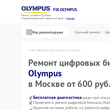
FIX-OLYMPUS
Ремонт устройств Olympus
Специализированный cервисный центр г.
Москва
Мы ремонтируем
Срочный ремонт
Це
Главная
Цифровой бинокль Olympus
Ремонт цифровых б
Olympus
Ремонт фотоаппаратов Olympus
в Москве от 600 руб
Бесплатная диагностика
даже при отказ
Привезем и увезем цифровой бинокль Oly
Гарантия на наши работы по ремонту циф