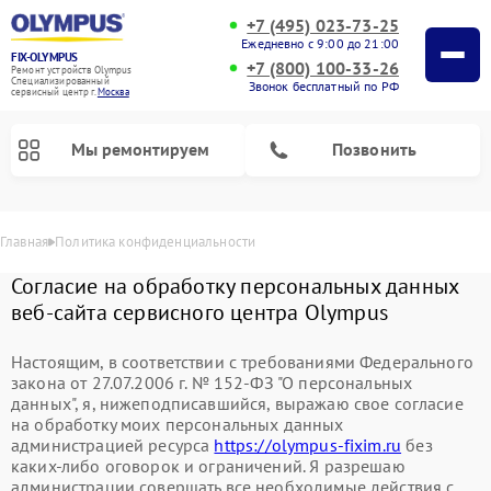
+7 (495) 023-73-25
Ежедневно с 9:00 до 21:00
FIX-OLYMPUS
+7 (800) 100-33-26
Ремонт устройств Olympus
Специализированный
Звонок бесплатный по РФ
cервисный центр г.
Москва
Мы ремонтируем
Позвонить
Главная
Политика конфиденциальности
Согласие на обработку персональных данных
веб-сайта сервисного центра Olympus
Настоящим, в соответствии с требованиями Федерального
закона от 27.07.2006 г. № 152-ФЗ "О персональных
Ремонт цифровых биноклей Olympus
Ремонт фотоаппаратов Olympus
данных", я, нижеподписавшийся, выражаю свое согласие
на обработку моих персональных данных
администрацией ресурса
https://olympus-fixim.ru
без
каких-либо оговорок и ограничений. Я разрешаю
администрации совершать все необходимые действия с