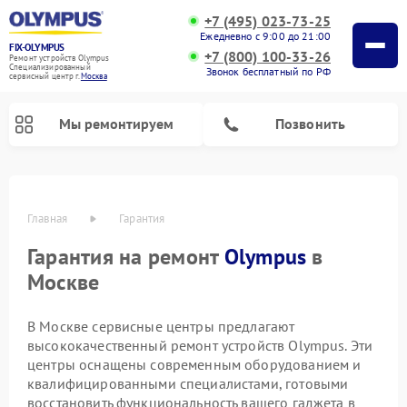
+7 (495) 023-73-25
Ежедневно с 9:00 до 21:00
FIX-OLYMPUS
+7 (800) 100-33-26
Ремонт устройств Olympus
Специализированный
Звонок бесплатный по РФ
cервисный центр г.
Москва
Мы ремонтируем
Позвонить
Главная
Гарантия
Гарантия на ремонт
Olympus
в
Москве
Ремонт цифровых биноклей Olympus
Ремонт фотоаппаратов Olympus
В Москве сервисные центры предлагают
высококачественный ремонт устройств Olympus. Эти
центры оснащены современным оборудованием и
квалифицированными специалистами, готовыми
восстановить функциональность вашего гаджета в