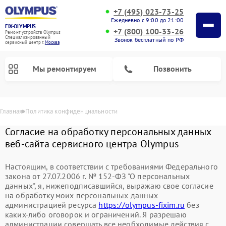
+7 (495) 023-73-25
Ежедневно с 9:00 до 21:00
FIX-OLYMPUS
+7 (800) 100-33-26
Ремонт устройств Olympus
Специализированный
Звонок бесплатный по РФ
cервисный центр г.
Москва
Мы ремонтируем
Позвонить
Главная
Политика конфиденциальности
Согласие на обработку персональных данных
веб-сайта сервисного центра Olympus
Настоящим, в соответствии с требованиями Федерального
закона от 27.07.2006 г. № 152-ФЗ "О персональных
Ремонт цифровых биноклей Olympus
Ремонт фотоаппаратов Olympus
данных", я, нижеподписавшийся, выражаю свое согласие
на обработку моих персональных данных
администрацией ресурса
https://olympus-fixim.ru
без
каких-либо оговорок и ограничений. Я разрешаю
администрации совершать все необходимые действия с